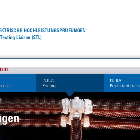
LEKTRISCHE HOCHLEISTUNGS­PRÜFUNGEN
Testing Liaison (STL)
SCOPE
PEHLA
PEHLA
ervices
Prüfung
Produktzertifizie
ngen