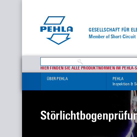
GESELLSCHAFT FÜR E
Member of Short-Circuit 
HIER FINDEN SIE ALLE PRODUKTNORMEN IM PEHLA-
ÜBER PEHLA
PEHLA
Inspektion & S
Störlichtbogenprüfu