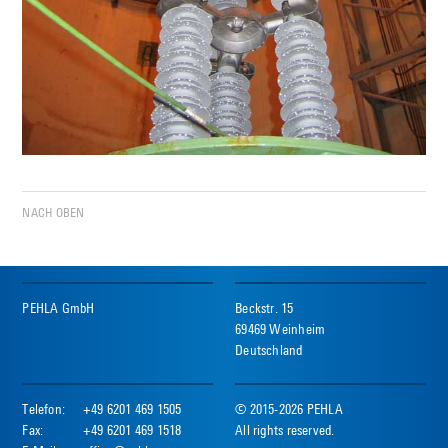
NACH OBEN
PEHLA GmbH
Beckstr. 15
69469 Weinheim
Deutschland
Telefon:
+49 6201 469 1505
© 2015-2026 PEHLA
Fax:
+49 6201 469 1518
All rights reserved.