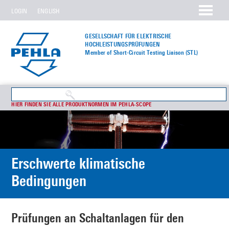
LOGIN
ENGLISH
GESELLSCHAFT FÜR ELEKTRISCHE
HOCHLEISTUNGS­PRÜFUNGEN
Member of Short-Circuit Testing Liaison (STL)
HIER FINDEN SIE ALLE PRODUKTNORMEN IM PEHLA-SCOPE
Erschwerte klimatische
Bedingungen
Prüfungen an Schaltanlagen für den