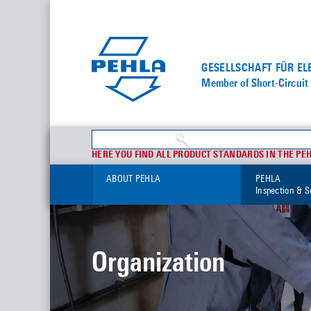
GESELLSCHAFT FÜR E
Member of Short-Circuit 
HERE YOU FIND ALL PRODUCT STANDARDS IN THE PE
ABOUT PEHLA
PEHLA
Inspection & S
Organization