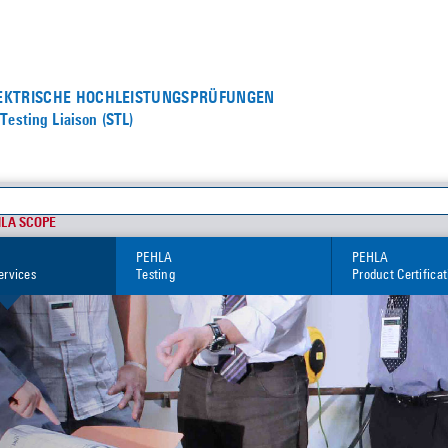
LEKTRISCHE HOCHLEISTUNGS­PRÜFUNGEN
Testing Liaison (STL)
HLA SCOPE
PEHLA
PEHLA
ervices
Testing
Product Certifica